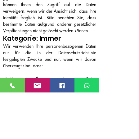
können Ihnen den Zugriff auf die Daten
verweigern, wenn wir der Ansicht sich, dass Ihre
Identität fraglich ist. Bitte beachten Sie, dass
bestimmte Daten aufgrund anderer gesetzlicher
Verpflichtungen nicht gelöscht werden können.
Kategorie: Immer
Wir verwenden Ihre personenbezogenen Daten
nur für die in der Datenschutzrichtlinie
festgelegten Zwecke und nur, wenn wir davon
überzeugt sind, dass:
die Verwendung Ihrer personenbezogenen Daten
erforderlich ist, um einen Vertrag zu erfüllen oder
zu schließen (z. B. um Ihnen die Dienste selbst
oder Kundenbetreuung bzw. technischen Support
bereitzustellen);
die Verwendung Ihrer personenbezogenen Daten
notwendig ist, um entsprechenden rechtlichen
oder behördlichen Verpflichtungen
nachzukommen, oder
die Verwendung Ihrer personenbezogenen Daten